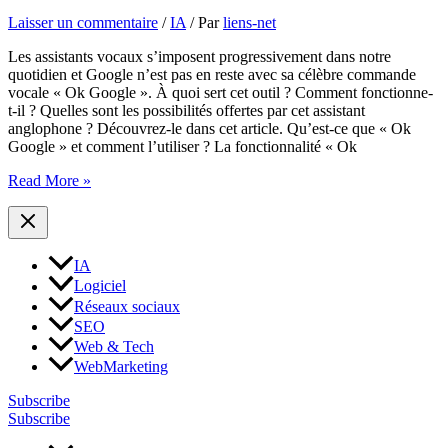
Laisser un commentaire
/
IA
/ Par
liens-net
Les assistants vocaux s’imposent progressivement dans notre
quotidien et Google n’est pas en reste avec sa célèbre commande
vocale « Ok Google ». À quoi sert cet outil ? Comment fonctionne-
t-il ? Quelles sont les possibilités offertes par cet assistant
anglophone ? Découvrez-le dans cet article. Qu’est-ce que « Ok
Google » et comment l’utiliser ? La fonctionnalité « Ok
Tout
Read More »
savoir
sur
la
fonctionnalité
IA
« Ok
Logiciel
Google »
:
Réseaux sociaux
un
SEO
assistant
Web & Tech
virtuel
WebMarketing
à
votre
Subscribe
service
Subscribe