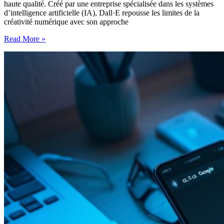
haute qualité. Créé par une entreprise spécialisée dans les systèmes
d’intelligence artificielle (IA), Dall·E repousse les limites de la
créativité numérique avec son approche
Le
Read More »
système
Dall-
E
:
la
prochaine
révolution
de
l’intelligence
artificielle