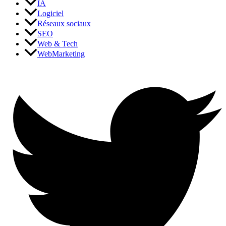
IA
Logiciel
Réseaux sociaux
SEO
Web & Tech
WebMarketing