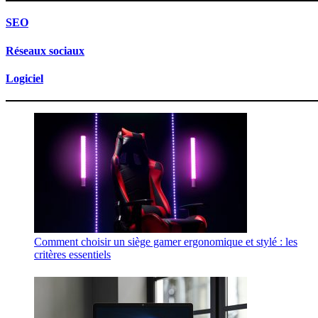
SEO
Réseaux sociaux
Logiciel
Comment choisir un siège gamer ergonomique et stylé : les
critères essentiels