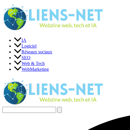
Aller
au
contenu
IA
Logiciel
Réseaux sociaux
SEO
Web & Tech
WebMarketing
Rechercher :
Rechercher