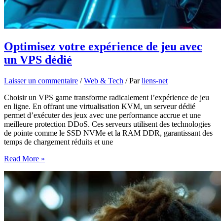
Optimisez votre expérience de jeu avec
un VPS dédié
Laisser un commentaire
/
Web & Tech
/ Par
liens-net
Choisir un VPS game transforme radicalement l’expérience de jeu
en ligne. En offrant une virtualisation KVM, un serveur dédié
permet d’exécuter des jeux avec une performance accrue et une
meilleure protection DDoS. Ces serveurs utilisent des technologies
de pointe comme le SSD NVMe et la RAM DDR, garantissant des
temps de chargement réduits et une
Optimisez
Read More »
votre
expérience
de
jeu
avec
un
VPS