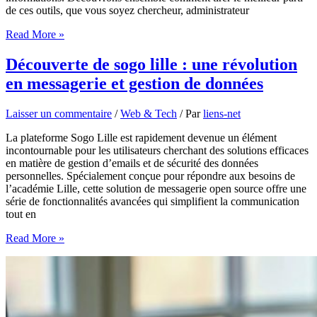
de ces outils, que vous soyez chercheur, administrateur
Optimisez
Read More »
votre
expérience
Découverte de sogo lille : une révolution
avec
en messagerie et gestion de données
la
messagerie
INRAE
Laisser un commentaire
/
Web & Tech
/ Par
liens-net
La plateforme Sogo Lille est rapidement devenue un élément
incontournable pour les utilisateurs cherchant des solutions efficaces
en matière de gestion d’emails et de sécurité des données
personnelles. Spécialement conçue pour répondre aux besoins de
l’académie Lille, cette solution de messagerie open source offre une
série de fonctionnalités avancées qui simplifient la communication
tout en
Découverte
Read More »
de
sogo
lille
:
une
révolution