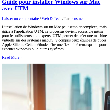
Guide pour installer Windows sur Mac
avec UTM
Laisser un commentaire
/
Web & Tech
/ Par
liens-net
L’installation de Windows sur un Mac peut sembler complexe, mais
grâce à l’application UTM, ce processus devient accessible même
pour les utilisateurs non experts. UTM permet de créer une machine
virtuelle sur des systèmes macOS, y compris ceux équipés de puces
Apple Silicon. Cette méthode offre une flexibilité remarquable pour
exécuter Windows ou d’autres systèmes
Guide
Read More »
pour
installer
Windows
sur
Mac
avec
UTM