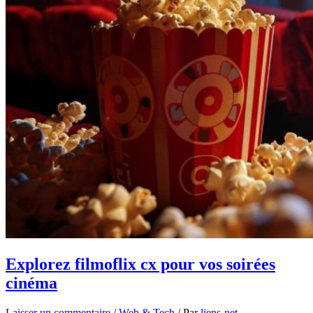
Explorez filmoflix cx pour vos soirées
cinéma
Laisser un commentaire
/
Web & Tech
/ Par
liens-net