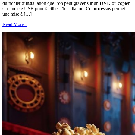
du fichier d’installation que l’on peut graver sur un DVD ou copier
sur une clé USB pour faciliter l’installation. Ce processus permet
une mise à […]
Guide
Read More »
complet
pour
télécharger
l’image
ISO
de
Windows
10
Pro