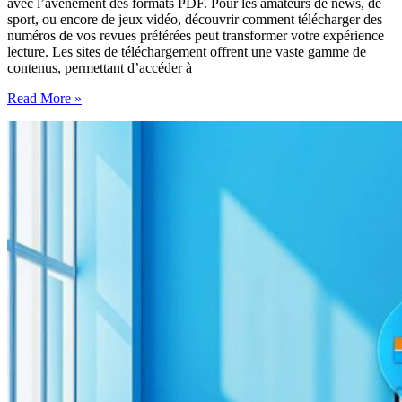
avec l’avènement des formats PDF. Pour les amateurs de news, de
sport, ou encore de jeux vidéo, découvrir comment télécharger des
numéros de vos revues préférées peut transformer votre expérience
lecture. Les sites de téléchargement offrent une vaste gamme de
contenus, permettant d’accéder à
Guide
Read More »
complet
pour
télécharger
des
magazines