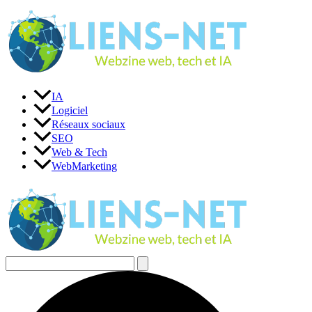
Aller
au
contenu
IA
Logiciel
Réseaux sociaux
SEO
Web & Tech
WebMarketing
Rechercher :
Rechercher