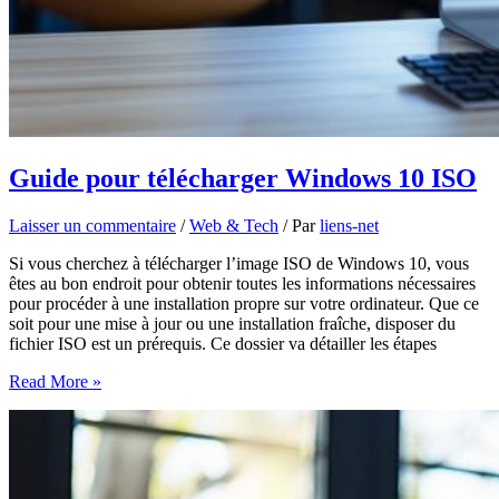
Guide pour télécharger Windows 10 ISO
Laisser un commentaire
/
Web & Tech
/ Par
liens-net
Si vous cherchez à télécharger l’image ISO de Windows 10, vous
êtes au bon endroit pour obtenir toutes les informations nécessaires
pour procéder à une installation propre sur votre ordinateur. Que ce
soit pour une mise à jour ou une installation fraîche, disposer du
fichier ISO est un prérequis. Ce dossier va détailler les étapes
Guide
Read More »
pour
télécharger
Windows
10
ISO