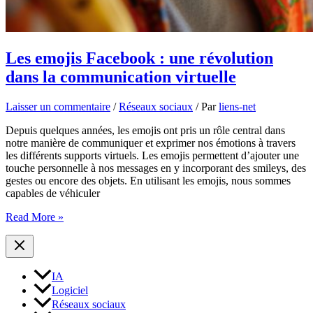
Les emojis Facebook : une révolution
dans la communication virtuelle
Laisser un commentaire
/
Réseaux sociaux
/ Par
liens-net
Depuis quelques années, les emojis ont pris un rôle central dans
notre manière de communiquer et exprimer nos émotions à travers
les différents supports virtuels. Les emojis permettent d’ajouter une
touche personnelle à nos messages en y incorporant des smileys, des
gestes ou encore des objets. En utilisant les emojis, nous sommes
capables de véhiculer
Les
Read More »
emojis
Facebook
:
une
IA
révolution
Logiciel
dans
la
Réseaux sociaux