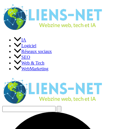
Aller
au
contenu
IA
Logiciel
Réseaux sociaux
SEO
Web & Tech
WebMarketing
Rechercher :
Rechercher