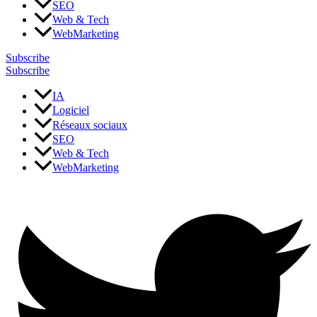
communication
SEO
virtuelle
Web & Tech
WebMarketing
Subscribe
Subscribe
IA
Logiciel
Réseaux sociaux
SEO
Web & Tech
WebMarketing