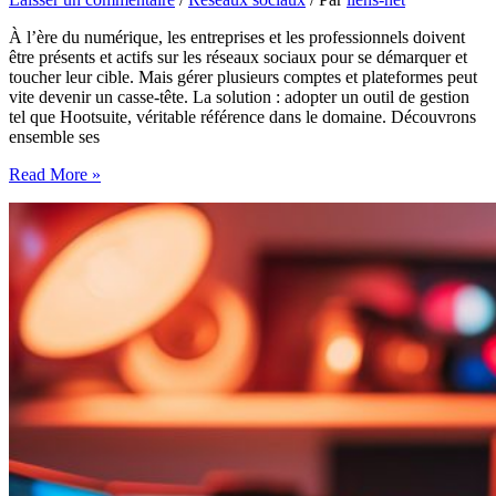
À l’ère du numérique, les entreprises et les professionnels doivent
être présents et actifs sur les réseaux sociaux pour se démarquer et
toucher leur cible. Mais gérer plusieurs comptes et plateformes peut
vite devenir un casse-tête. La solution : adopter un outil de gestion
tel que Hootsuite, véritable référence dans le domaine. Découvrons
ensemble ses
Découvrez
Read More »
comment
Hootsuite
transforme
la
gestion
des
réseaux
sociaux