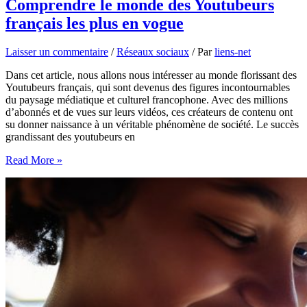
Comprendre le monde des Youtubeurs
français les plus en vogue
Laisser un commentaire
/
Réseaux sociaux
/ Par
liens-net
Dans cet article, nous allons nous intéresser au monde florissant des
Youtubeurs français, qui sont devenus des figures incontournables
du paysage médiatique et culturel francophone. Avec des millions
d’abonnés et de vues sur leurs vidéos, ces créateurs de contenu ont
su donner naissance à un véritable phénomène de société. Le succès
grandissant des youtubeurs en
Comprendre
Read More »
le
monde
des
Youtubeurs
français
les
plus
en
vogue