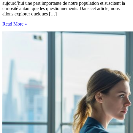
aujourd’hui une part importante de notre population et suscitent la
curiosité autant que les questionnements. Dans cet article, nous
allons explorer quelques […]
Comprendre
Read More »
la
génération
Y
:
Qui
sont-
ils
et
comment
les
accompagner
?