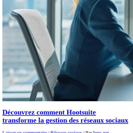
Découvrez comment Hootsuite
transforme la gestion des réseaux sociaux
Laisser un commentaire
/
Réseaux sociaux
/ Par
liens-net