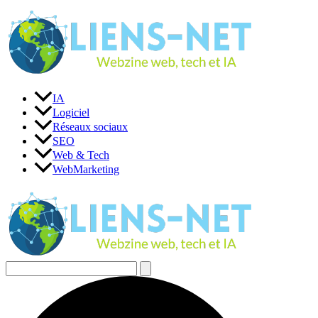
Aller
au
contenu
IA
Logiciel
Réseaux sociaux
SEO
Web & Tech
WebMarketing
Rechercher :
Rechercher