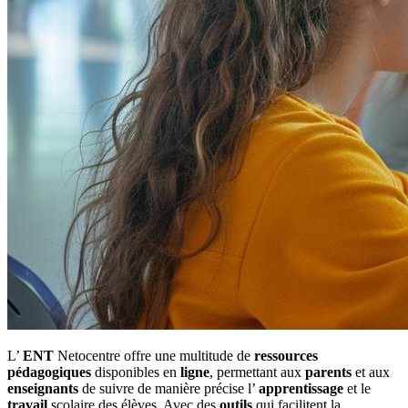
L’
ENT
Netocentre offre une multitude de
ressources
pédagogiques
disponibles en
ligne
, permettant aux
parents
et aux
enseignants
de suivre de manière précise l’
apprentissage
et le
travail
scolaire des élèves. Avec des
outils
qui facilitent la