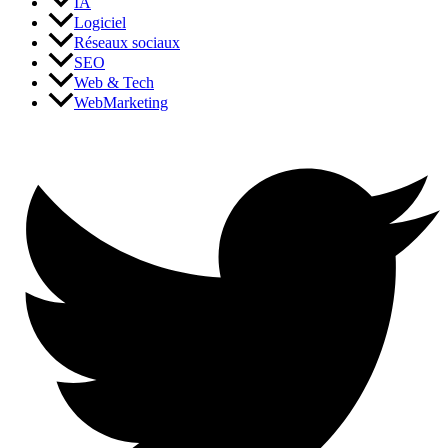
IA
Logiciel
Réseaux sociaux
SEO
Web & Tech
WebMarketing