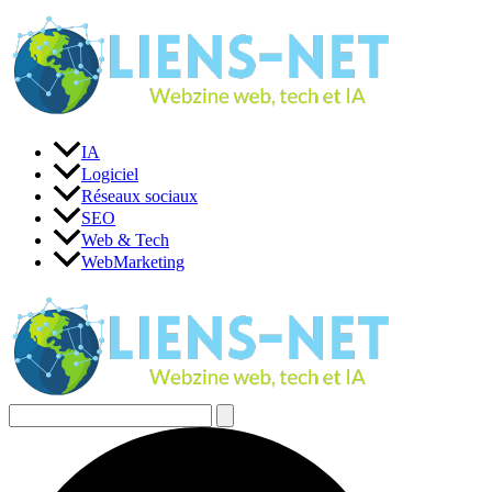
Aller
au
contenu
IA
Logiciel
Réseaux sociaux
SEO
Web & Tech
WebMarketing
Rechercher :
Rechercher