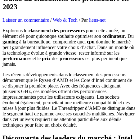
2023
Laisser un commentaire
/
Web & Tech
/ Par
liens-net
Explorons le
classement des processeurs
pour cette année, un
élément clé pour quiconque souhaite optimiser son
ordinateur
. Du
gaming
à la bureautique, comprendre quel
cpu
domine le marché
peut grandement influencer votre choix d’achat. Dans un monde où
la technologie évolue à grande vitesse, rester informé sur les
performances
et le
prix
des
processeurs
est plus pertinent que
jamais.
Les récents développements dans le classement des processeurs
démontrent que le Ryzen d’AMD et les Core d’Intel continuent de
se disputer la première place. Avec des fréquences atteignant
plusieurs GHz, ces modèles offrent des performances
impressionnantes pour les utilisateurs exigeants. Les sockets
évoluent également, permettant une meilleure compatibilité et des
mises à jour plus fluides. Le Threadripper d’AMD se distingue dans
le segment haut de gamme avec ses capacités multitâches. Naviguer
dans cet univers requiert une attention particulière aux détails
techniques pour faire un choix éclairé.
Découverte des leaders du marché : Intel