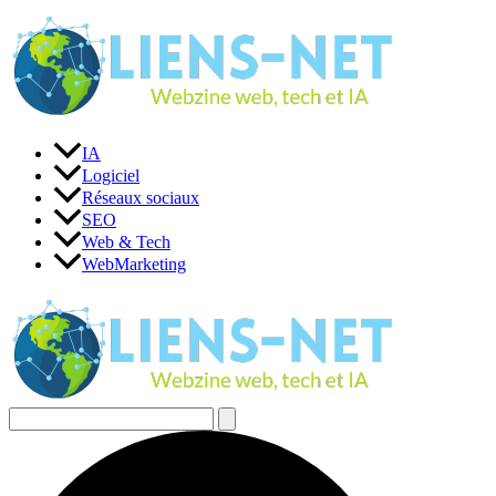
Aller
au
contenu
IA
Logiciel
Réseaux sociaux
SEO
Web & Tech
WebMarketing
Rechercher :
Rechercher